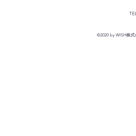
TE
©2020 by WIS